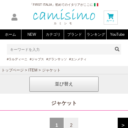
「FIRST ITALIA」初めてのイタリアがここに
カート
カミシモ
ホーム
NEW
カテゴリ
ブランド
ランキング
YouTube
#ラルディーニ
#ジャブス
#グランサッソ
#エンメティ
トップページ
>
ITEM
> ジャケット
並び替え
ジャケット
>
1
2