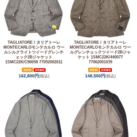
TAGLIATORE / タリアトーレ
TAGLIATORE / タリアトーレ
MONTECARLOモンテカルロ ウー
MONTECARLOモンテカルロ ウー
ルシルクライトツイードグレンチ
ルグレンチェックツイード2Bジャ
ェック2Bジャケット
ケット 1SMC22K/440077
1SMC22K/C90058 77052002011
77062001039
162,800円
148,500円
(税込)
(税込)