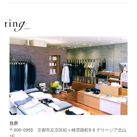
住所
〒606ｰ0955 京都市左京区松ヶ崎雲路町8-9 デリージア北山
1F