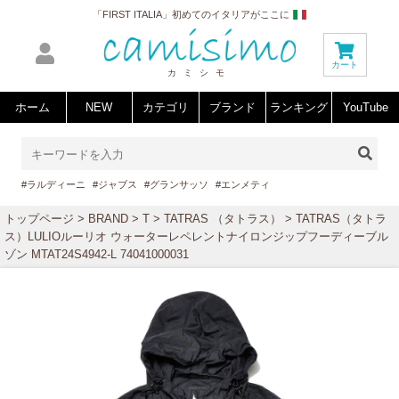
「FIRST ITALIA」初めてのイタリアがここに
カート
カミシモ
ホーム
NEW
カテゴリ
ブランド
ランキング
YouTube
#ラルディーニ
#ジャブス
#グランサッソ
#エンメティ
トップページ
>
BRAND
>
T
>
TATRAS （タトラス）
> TATRAS（タトラ
ス）LULIOルーリオ ウォーターレペレントナイロンジップフーディーブル
ゾン MTAT24S4942-L 74041000031