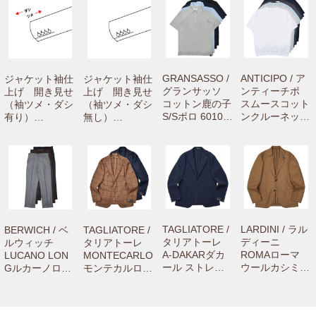
GRANSASSO /
ANTICIPO / ア
ジャケット袖仕
ジャケット袖仕
グランサッソ
ンティーチポ
上げ 開き見せ
上げ 開き見せ
コットン鹿の子
スムースコット
（袖ツメ・ダシ
（袖ツメ・ダシ
S/Sポロ 60103/
ンクルーネック
有り）
無し）
81401 7216100
S/Sリブカット
【camisimo
【camisimo
0003
ソー NEBBIOL
（カミシモ）on
（カミシモ）on
O smooth 7216
line shopで商品
line shopで商品
1001004
をお買上げの方
をお買上げの方
専用のお修理メ
専用のお修理メ
ニューです。】
ニューです。】
TAGLIATORE /
LARDINI / ラル
BERWICH / ベ
TAGLIATORE /
タリアトーレ
ディーニ
ルウィッチ
タリアトーレ
A-DAKARダカ
ROMAローマ
LUCANO LON
MONTECARLO
ール ストレッ
ウールカシミア
Gルカーノロン
モンテカルロ
チウールシアサ
2Bジャケット 6
グ ウールサキ
ウールサージウ
ッカー2Bジャ
216-A6202Q75
ソニーワイドス
インドーペーン
ケット A-DAKA
14 7706200100
トレートパンツ
2Bジャケット 1