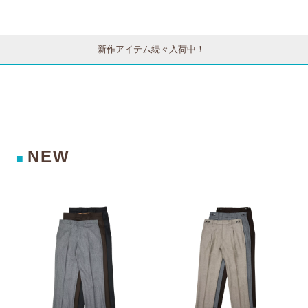
R22K14/55001
6
VB8996 73062
SMC22K/12017
9 77061004011
003012
4 77052001011
新作アイテム続々入荷中！
NEW
■