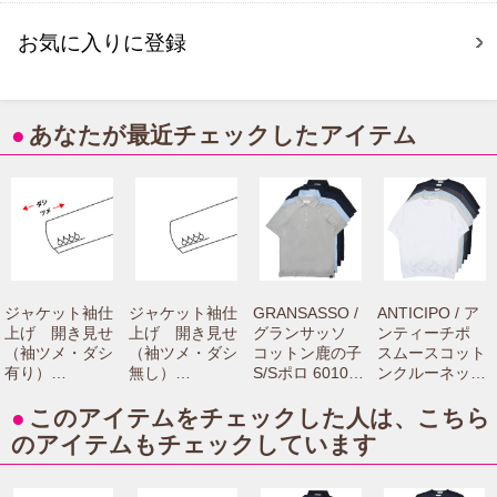
お気に入りに登録
●
あなたが最近チェックしたアイテム
ジャケット袖仕
ジャケット袖仕
GRANSASSO /
ANTICIPO / ア
上げ 開き見せ
上げ 開き見せ
グランサッソ
ンティーチポ
（袖ツメ・ダシ
（袖ツメ・ダシ
コットン鹿の子
スムースコット
有り）
無し）
S/Sポロ 60103/
ンクルーネック
【camisimo（カ
【camisimo（カ
81401 7216100
S/Sリブカット
ミシモ）online
ミシモ）online
0003
ソー NEBBIOLO
●
このアイテムをチェックした人は、こちら
shopで商品をお
shopで商品をお
smooth 721610
のアイテムもチェックしています
買上げの方専用
買上げの方専用
01004
のお修理メニュ
のお修理メニュ
ーです。】
ーです。】