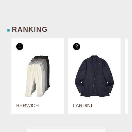
RANKING
■
1
2
BERWICH
LARDINI