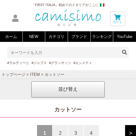
「FIRST ITALIA」初めてのイタリアがここに
カート
カミシモ
ホーム
NEW
カテゴリ
ブランド
ランキング
YouTube
#ラルディーニ
#ジャブス
#グランサッソ
#エンメティ
トップページ
>
ITEM
> カットソー
並び替え
カットソー
>
1
2
3
4