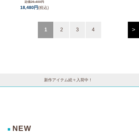
定価26,400円
18,480円
(税込)
>
1
2
3
4
新作アイテム続々入荷中！
NEW
■