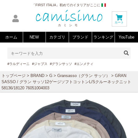
「FIRST ITALIA」初めてのイタリアがここに
カート
カミシモ
ホーム
NEW
カテゴリ
ブランド
ランキング
YouTube
#ラルディーニ
#ジャブス
#グランサッソ
#エンメティ
トップページ
>
BRAND
>
G
>
Gransasso（グラン サッソ）
> GRAN
SASSO / グラン サッソ12ゲージソフトコットンL/Sクルーネックニット
58136/18120 76051004003