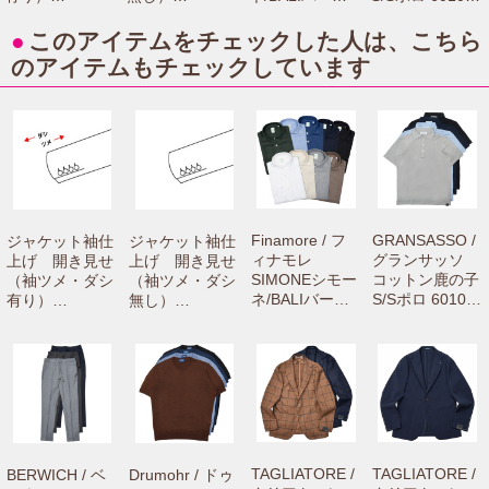
【camisimo（カ
【camisimo（カ
リネンカッタウ
81401 7216100
ミシモ）online
ミシモ）online
ェイワイドカラ
0003
●
このアイテムをチェックした人は、こちら
shopで商品をお
shopで商品をお
ーシャツ C0650
のアイテムもチェックしています
買上げの方専用
買上げの方専用
71061001012
のお修理メニュ
のお修理メニュ
ーです。】
ーです。】
Finamore / フ
GRANSASSO /
ジャケット袖仕
ジャケット袖仕
ィナモレ
グランサッソ
上げ 開き見せ
上げ 開き見せ
SIMONEシモー
コットン鹿の子
（袖ツメ・ダシ
（袖ツメ・ダシ
ネ/BALIバーリ
S/Sポロ 60103/
有り）
無し）
リネンカッタウ
81401 7216100
【camisimo
【camisimo
ェイワイドカラ
0003
（カミシモ）on
（カミシモ）on
ーシャツ C065
line shopで商品
line shopで商品
0 71061001012
をお買上げの方
をお買上げの方
専用のお修理メ
専用のお修理メ
ニューです。】
ニューです。】
TAGLIATORE /
TAGLIATORE /
BERWICH / ベ
Drumohr / ドゥ