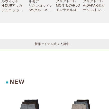
タリアトーレ
タリアトーレ
ルウィッチ
ルモア
MONTECARLO
A-DAKARダカ
H DUEアッカ
リネンコットン
モンテカルロ
ール ストレッ
デュエ テック
S/Sクルーネッ
ウールサージウ
チウールシアサ
ウールステッチ
クニット D1LC
インドーペーン
ッカー2Bジャ
クリーステーパ
100TL 7606100
2Bジャケット 1
ケット A-DAKA
ードパンツ GT
3033
SMC22K/12017
R22K14/55001
1442X 7306100
4 77052001011
9 77061004011
1012
新作アイテム続々入荷中！
NEW
■