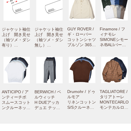
GUY ROVER /
Finamore / フ
ジャケット袖仕
ジャケット袖仕
ギ・ローバー
ィナモレ
上げ 開き見せ
上げ 開き見せ
コットンシャツ
SIMONEシモー
（袖ツメ・ダシ
（袖ツメ・ダシ
ブルゾン 3650
ネ/BALIバーリ
有り）
無し）
GR313L 71061
リネンカッタウ
【camisimo
【camisimo
000033
ェイワイドカラ
（カミシモ）on
（カミシモ）on
ーシャツ C065
line shopで商品
line shopで商品
0 71061001012
をお買上げの方
をお買上げの方
専用のお修理メ
専用のお修理メ
ニューです。】
ニューです。】
Drumohr / ドゥ
TAGLIATORE /
ANTICIPO / ア
BERWICH / ベ
ルモア
タリアトーレ
ンティーチポ
ルウィッチ
リネンコットン
MONTECARLO
スムースコット
H DUEアッカ
S/Sクルーネッ
モンテカルロ
ンクルーネック
デュエ テック
クニット D1LC
ウールサージウ
S/Sリブカット
ウールステッチ
100TL 760610
インドーペーン
ソー NEBBIOL
クリーステーパ
03033
2Bジャケット 1
O smooth 7216
ードパンツ GT
SMC22K/12017
1001004
1442X 7306100