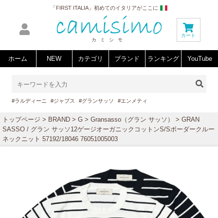
「FIRST ITALIA」初めてのイタリアがここに
カート
カミシモ
ホーム
NEW
カテゴリ
ブランド
ランキング
YouTube
#ラルディーニ
#ジャブス
#グランサッソ
#エンメティ
トップページ
>
BRAND
>
G
>
Gransasso（グラン サッソ）
> GRAN
SASSO / グラン サッソ12ゲージオーガニックコットンS/Sボーダークルー
ネックニット 57192/18046 76051005003