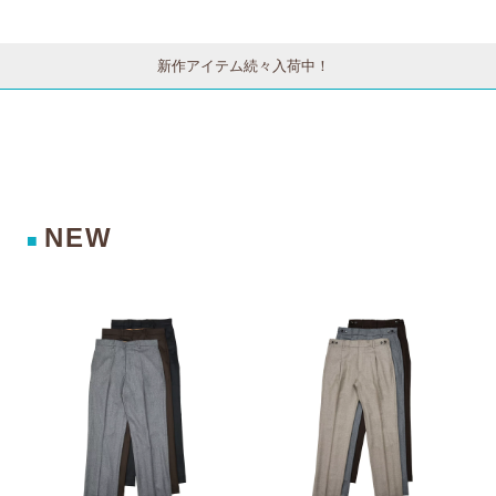
4 77052001011
1012
新作アイテム続々入荷中！
NEW
■