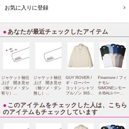
お気に入りに登録
●
あなたが最近チェックしたアイテム
ジャケット袖仕
ジャケット袖仕
GUY ROVER /
Finamore / フィ
上げ 開き見せ
上げ 開き見せ
ギ・ローバー
ナモレ
（袖ツメ・ダシ
（袖ツメ・ダシ
コットンシャツ
SIMONEシモー
有り）
無し）
ブルゾン 3650G
ネ/BALIバーリ
【camisimo（カ
【camisimo（カ
R313L 7106100
リネンカッタウ
ミシモ）online
ミシモ）online
0033
ェイワイドカラ
●
このアイテムをチェックした人は、こちら
shopで商品をお
shopで商品をお
ーシャツ C0650
のアイテムもチェックしています
買上げの方専用
買上げの方専用
71061001012
のお修理メニュ
のお修理メニュ
ーです。】
ーです。】