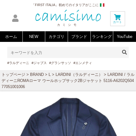
「FIRST ITALIA」初めてのイタリアがここに
カート
カミシモ
ホーム
NEW
カテゴリ
ブランド
ランキング
YouTube
#ラルディーニ
#ジャブス
#グランサッソ
#エンメティ
トップページ
>
BRAND
>
L
>
LARDINI（ラルディーニ）
> LARDINI / ラル
ディーニROMAローマ ウールホップサック2Bジャケット 5116-A6202Q504
77051001006