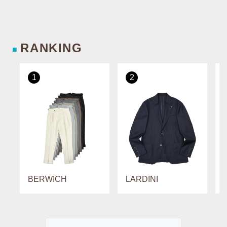
RANKING
■
1
2
BERWICH
LARDINI