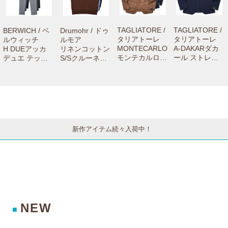
ニューです。】
ニューです。】
TAGLIATORE /
TAGLIATORE /
BERWICH / ベ
Drumohr / ドゥ
タリアトーレ
タリアトーレ
ルウィッチ
ルモア
MONTECARLO
A-DAKARダカ
H DUEアッカ
リネンコットン
モンテカルロ
ール ストレッ
デュエ テック
S/Sクルーネッ
ウールサージウ
チウールシアサ
ウールステッチ
クニット D1LC
インドーペーン
ッカー2Bジャ
クリーステーパ
100TL 7606100
2Bジャケット 1
ケット A-DAKA
ードパンツ GT
3033
SMC22K/12017
R22K14/55001
1442X 7306100
4 77052001011
9 77061004011
1012
新作アイテム続々入荷中！
NEW
■