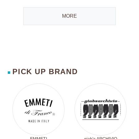
MORE
PICK UP BRAND
■
EMMETI
giab's ARCHIVIO