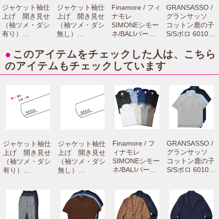
ジャケット袖仕
ジャケット袖仕
Finamore / フィ
GRANSASSO /
上げ 開き見せ
上げ 開き見せ
ナモレ
グランサッソ
（袖ツメ・ダシ
（袖ツメ・ダシ
SIMONEシモー
コットン鹿の子
有り）
無し）
ネ/BALIバーリ
S/Sポロ 60103/
【camisimo（カ
【camisimo（カ
リネンカッタウ
81401 7216100
ミシモ）online
ミシモ）online
ェイワイドカラ
0003
●
このアイテムをチェックした人は、こちら
shopで商品をお
shopで商品をお
ーシャツ C0650
のアイテムもチェックしています
買上げの方専用
買上げの方専用
71061001012
のお修理メニュ
のお修理メニュ
ーです。】
ーです。】
Finamore / フ
GRANSASSO /
ジャケット袖仕
ジャケット袖仕
ィナモレ
グランサッソ
上げ 開き見せ
上げ 開き見せ
SIMONEシモー
コットン鹿の子
（袖ツメ・ダシ
（袖ツメ・ダシ
ネ/BALIバーリ
S/Sポロ 60103/
有り）
無し）
リネンカッタウ
81401 7216100
【camisimo
【camisimo
ェイワイドカラ
0003
（カミシモ）on
（カミシモ）on
ーシャツ C065
line shopで商品
line shopで商品
0 71061001012
をお買上げの方
をお買上げの方
専用のお修理メ
専用のお修理メ