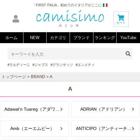
「FIRST ITALIA」初めてのイタリアがここに
カート
カミシモ
ホーム
NEW
カテゴリ
ブランド
ランキング
YouTube
#ラルディーニ
#ジャブス
#グランサッソ
#エンメティ
トップページ
>
BRAND
> A
A
Adawat'n Tuareg（アダワットゥン トゥアレグ）
ADRIAN（アドリアン）
Amb（エーエムビー）
ANTICIPO（アンティーチポ）