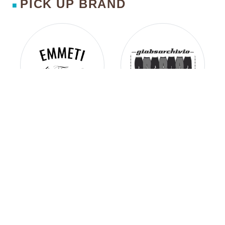
PICK UP BRAND
■
EMMETI
giab's ARCHIVIO
ANTICIPO
TATRAS