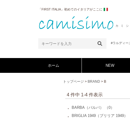
「FIRST ITALIA」初めてのイタリアがここに
カミ
#ラルディー
ホーム
NEW
トップページ
>
BRAND
> B
4 件中 1-4 件表示
BARBA（バルバ） （0）
・
BRIGLIA 1949（ブリリア 1949）
・