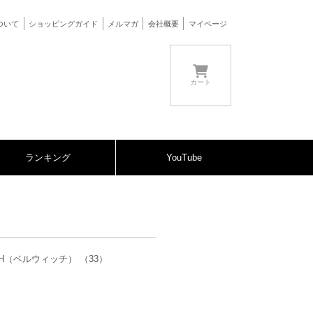
ついて
ショッピングガイド
メルマガ
会社概要
マイページ
カート
ランキング
YouTube
CH（ベルウィッチ） （33）