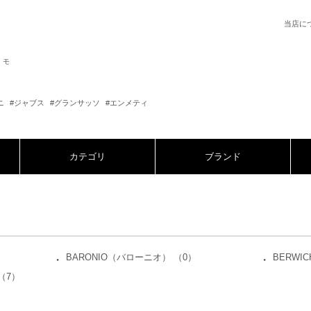
当店に
シモ
ニ
#ジャブス
#グランサッソ
#エンメティ
カテゴリ
ブランド
BARONIO（バローニオ） （0）
BERWI
・
・
 （7）