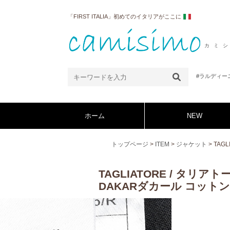
「FIRST ITALIA」初めてのイタリアがここに
カミ
#ラルディー
ホーム
NEW
トップページ
>
ITEM
>
ジャケット
> TA