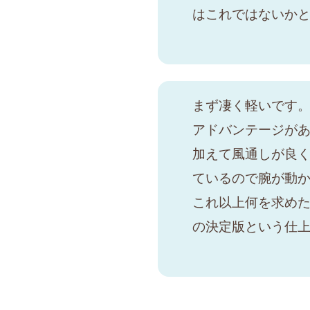
はこれではないか
まず凄く軽いです
アドバンテージが
加えて風通しが良
ているので腕が動
これ以上何を求め
の決定版という仕