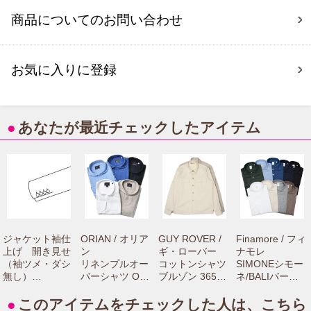
商品についてのお問い合わせ
お気に入りに登録
●
あなたが最近チェックしたアイテム
ジャケット袖仕
ORIAN / オリア
GUY ROVER /
Finamore / フィ
上げ 開き見せ
ン
ギ・ローバー
ナモレ
（袖ツメ・ダシ
リネンプルオー
コットンシャツ
SIMONEシモー
無し）
バーシャツ OR-
ブルゾン 3650G
ネ/BALIバーリ
【camisimo（カ
04-251 710510
R313L 7106100
リネンカッタウ
ミシモ）online
00029
0033
ェイワイドカラ
●
このアイテムをチェックした人は、こちら