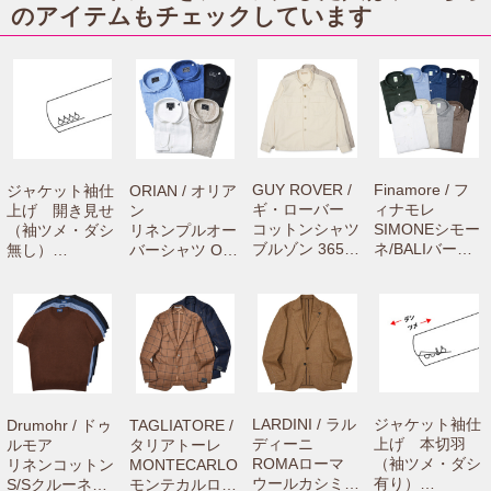
shopで商品をお
ーシャツ C0650
のアイテムもチェックしています
買上げの方専用
71061001012
のお修理メニュ
ーです。】
GUY ROVER /
Finamore / フ
ジャケット袖仕
ORIAN / オリア
ギ・ローバー
ィナモレ
上げ 開き見せ
ン
コットンシャツ
SIMONEシモー
（袖ツメ・ダシ
リネンプルオー
ブルゾン 3650
ネ/BALIバーリ
無し）
バーシャツ OR-
GR313L 71061
リネンカッタウ
【camisimo
04-251 710510
000033
ェイワイドカラ
（カミシモ）on
00029
ーシャツ C065
line shopで商品
0 71061001012
をお買上げの方
専用のお修理メ
ニューです。】
LARDINI / ラル
ジャケット袖仕
Drumohr / ドゥ
TAGLIATORE /
ディーニ
上げ 本切羽
ルモア
タリアトーレ
ROMAローマ
（袖ツメ・ダシ
リネンコットン
MONTECARLO
ウールカシミア
有り）
S/Sクルーネッ
モンテカルロ