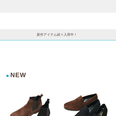
2Bジャケット 6
【camisimo
クニット D1LC
ウールサージウ
216-A6202Q75
（カミシモ）on
100TL 7606100
インドーペーン
14 7706200100
line shopで商品
3033
2Bジャケット 1
6
をお買上げの方
SMC22K/12017
専用のお修理メ
4 77052001011
ニューです。】
新作アイテム続々入荷中！
NEW
■