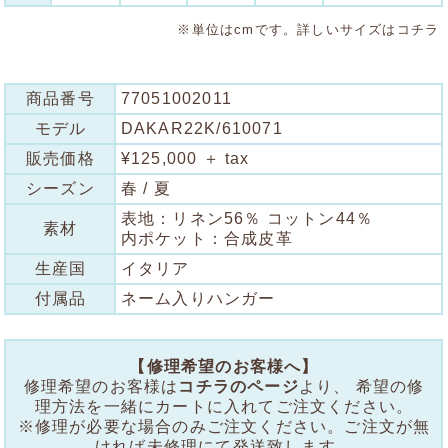
※単位はcmです。詳しいサイズは
コチラ
商品番号
77051002011
モデル
DAKAR22K/610071
販売価格
¥125,000 ＋ tax
シーズン
春 / 夏
表地：リネン56％ コットン44％
素材
内ポケット：合成皮革
生産国
イタリア
付属品
ネーム入りハンガー
【修理希望のお客様へ】
修理希望のお客様は
コチラのページ
より、 希望の修
理方法を一緒にカートに入れてご注文ください。
※修理が必要な場合のみご注文ください。ご注文が無
ければ未修理にて発送致します。