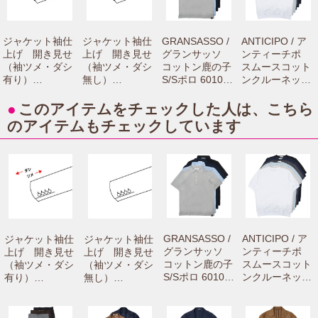
ジャケット袖仕
ジャケット袖仕
GRANSASSO /
ANTICIPO / ア
上げ 開き見せ
上げ 開き見せ
グランサッソ
ンティーチポ
（袖ツメ・ダシ
（袖ツメ・ダシ
コットン鹿の子
スムースコット
有り）
無し）
S/Sポロ 60103/
ンクルーネック
【camisimo（カ
【camisimo（カ
81401 7216100
S/Sリブカット
ミシモ）online
ミシモ）online
0003
ソー NEBBIOLO
●
このアイテムをチェックした人は、こちら
shopで商品をお
shopで商品をお
smooth 721610
のアイテムもチェックしています
買上げの方専用
買上げの方専用
01004
のお修理メニュ
のお修理メニュ
ーです。】
ーです。】
GRANSASSO /
ANTICIPO / ア
ジャケット袖仕
ジャケット袖仕
グランサッソ
ンティーチポ
上げ 開き見せ
上げ 開き見せ
コットン鹿の子
スムースコット
（袖ツメ・ダシ
（袖ツメ・ダシ
S/Sポロ 60103/
ンクルーネック
有り）
無し）
81401 7216100
S/Sリブカット
【camisimo
【camisimo
0003
ソー NEBBIOL
（カミシモ）on
（カミシモ）on
O smooth 7216
line shopで商品
line shopで商品