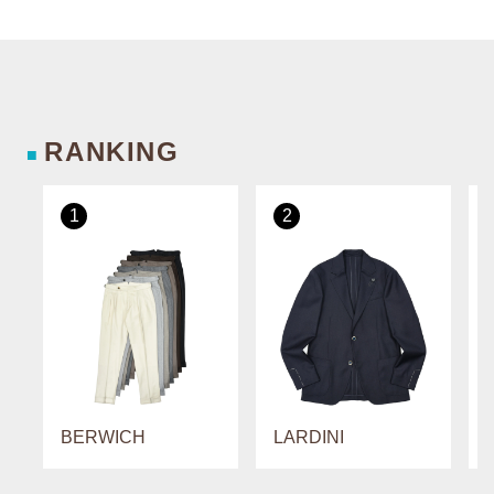
RANKING
■
1
2
BERWICH
LARDINI