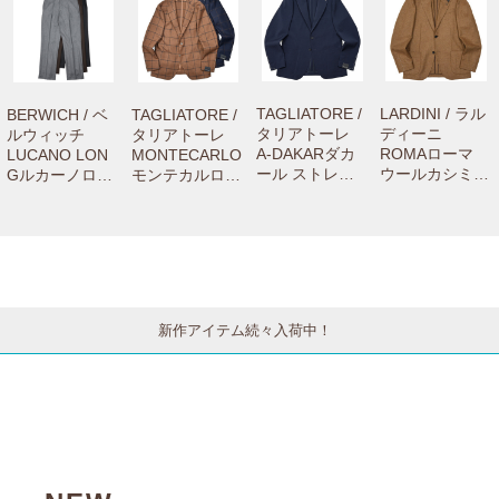
1001004
をお買上げの方
をお買上げの方
専用のお修理メ
専用のお修理メ
ニューです。】
ニューです。】
TAGLIATORE /
LARDINI / ラル
BERWICH / ベ
TAGLIATORE /
タリアトーレ
ディーニ
ルウィッチ
タリアトーレ
A-DAKARダカ
ROMAローマ
LUCANO LON
MONTECARLO
ール ストレッ
ウールカシミア
Gルカーノロン
モンテカルロ
チウールシアサ
2Bジャケット 6
グ ウールサキ
ウールサージウ
ッカー2Bジャ
216-A6202Q75
ソニーワイドス
インドーペーン
ケット A-DAKA
14 7706200100
トレートパンツ
2Bジャケット 1
R22K14/55001
6
VB8996 73062
SMC22K/12017
9 77061004011
003012
4 77052001011
新作アイテム続々入荷中！