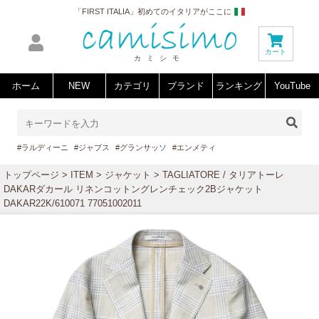
「FIRST ITALIA」初めてのイタリアがここに
カート
カミシモ
ホーム
NEW
カテゴリ
ブランド
ランキング
YouTube
#ラルディーニ
#ジャブス
#グランサッソ
#エンメティ
トップページ
>
ITEM
>
ジャケット
> TAGLIATORE / タリアトーレ
DAKARダカール リネンコットングレンチェック2Bジャケット
DAKAR22K/610071 77051002011