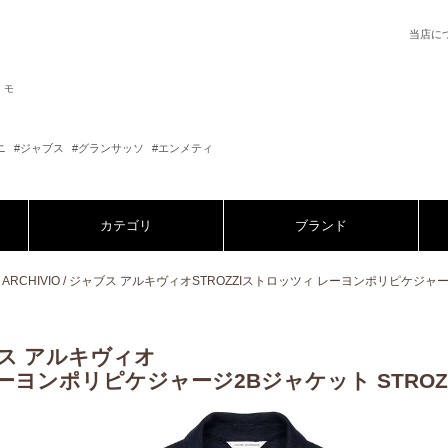
当店に
シモ
ニ
#ジャブス
#グランサッソ
#エンメティ
カテゴリ
ブランド
b's ARCHIVIO / ジャブス アルキヴィオSTROZZIストロッツィ レーヨンポリピケジャージ