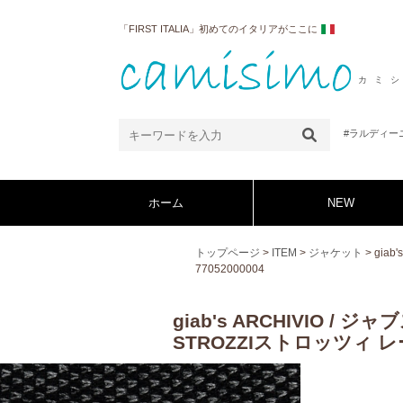
「FIRST ITALIA」初めてのイタリアがここに
カミ
#ラルディー
ホーム
NEW
トップページ
>
ITEM
>
ジャケット
> gia
77052000004