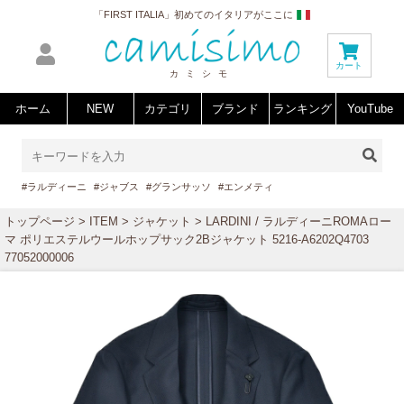
「FIRST ITALIA」初めてのイタリアがここに
カート
カミシモ
ホーム
NEW
カテゴリ
ブランド
ランキング
YouTube
#ラルディーニ
#ジャブス
#グランサッソ
#エンメティ
トップページ
>
ITEM
>
ジャケット
> LARDINI / ラルディーニROMAロー
マ ポリエステルウールホップサック2Bジャケット 5216-A6202Q4703
77052000006