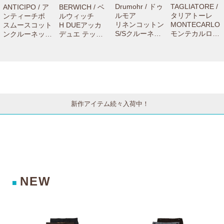
Drumohr / ドゥ
TAGLIATORE /
ANTICIPO / ア
BERWICH / ベ
ルモア
タリアトーレ
ンティーチポ
ルウィッチ
リネンコットン
MONTECARLO
スムースコット
H DUEアッカ
S/Sクルーネッ
モンテカルロ
ンクルーネック
デュエ テック
クニット D1LC
ウールサージウ
S/Sリブカット
ウールステッチ
100TL 760610
インドーペーン
ソー NEBBIOL
クリーステーパ
03033
2Bジャケット 1
O smooth 7216
ードパンツ GT
SMC22K/12017
1001004
1442X 7306100
4 77052001011
1012
新作アイテム続々入荷中！
NEW
■