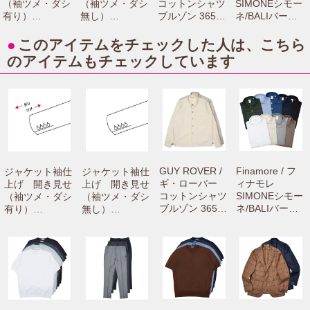
（袖ツメ・ダシ
（袖ツメ・ダシ
コットンシャツ
SIMONEシモー
有り）
無し）
ブルゾン 3650G
ネ/BALIバーリ
【camisimo（カ
【camisimo（カ
R313L 7106100
リネンカッタウ
ミシモ）online
ミシモ）online
0033
ェイワイドカラ
●
このアイテムをチェックした人は、こちら
shopで商品をお
shopで商品をお
ーシャツ C0650
のアイテムもチェックしています
買上げの方専用
買上げの方専用
71061001012
のお修理メニュ
のお修理メニュ
ーです。】
ーです。】
GUY ROVER /
Finamore / フ
ジャケット袖仕
ジャケット袖仕
ギ・ローバー
ィナモレ
上げ 開き見せ
上げ 開き見せ
コットンシャツ
SIMONEシモー
（袖ツメ・ダシ
（袖ツメ・ダシ
ブルゾン 3650
ネ/BALIバーリ
有り）
無し）
GR313L 71061
リネンカッタウ
【camisimo
【camisimo
000033
ェイワイドカラ
（カミシモ）on
（カミシモ）on
ーシャツ C065
line shopで商品
line shopで商品
0 71061001012
をお買上げの方
をお買上げの方
専用のお修理メ
専用のお修理メ
ニューです。】
ニューです。】