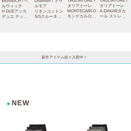
TAGLIATORE /
TAGLIATORE /
BERWICH / ベ
Drumohr / ドゥ
タリアトーレ
タリアトーレ
ルウィッチ
ルモア
MONTECARLO
A-DAKARダカ
H DUEアッカ
リネンコットン
モンテカルロ
ール ストレッ
デュエ テック
S/Sクルーネッ
ウールサージウ
チウールシアサ
ウールステッチ
クニット D1LC
インドーペーン
ッカー2Bジャ
クリーステーパ
100TL 7606100
2Bジャケット 1
ケット A-DAKA
ードパンツ GT
3033
SMC22K/12017
R22K14/55001
1442X 7306100
4 77052001011
9 77061004011
1012
新作アイテム続々入荷中！
NEW
■