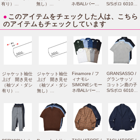
有り）
無し）
ネ/BALIバーリ
S/Sポロ 60103/
【camisimo（カ
【camisimo（カ
リネンカッタウ
81401 7216100
ミシモ）online
ミシモ）online
ェイワイドカラ
0003
●
このアイテムをチェックした人は、こちら
shopで商品をお
shopで商品をお
ーシャツ C0650
のアイテムもチェックしています
買上げの方専用
買上げの方専用
71061001012
のお修理メニュ
のお修理メニュ
ーです。】
ーです。】
Finamore / フ
GRANSASSO /
ジャケット袖仕
ジャケット袖仕
ィナモレ
グランサッソ
上げ 開き見せ
上げ 開き見せ
SIMONEシモー
コットン鹿の子
（袖ツメ・ダシ
（袖ツメ・ダシ
ネ/BALIバーリ
S/Sポロ 60103/
有り）
無し）
リネンカッタウ
81401 7216100
【camisimo
【camisimo
ェイワイドカラ
0003
（カミシモ）on
（カミシモ）on
ーシャツ C065
line shopで商品
line shopで商品
0 71061001012
をお買上げの方
をお買上げの方
専用のお修理メ
専用のお修理メ
ニューです。】
ニューです。】