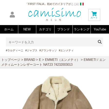
「FIRST ITALIA」初めてのイタリアがここに
カート
カミシモ
ホーム
NEW
カテゴリ
ブランド
ランキング
YouTube
#ラルディーニ
#ジャブス
#グランサッソ
#エンメティ
トップページ
>
BRAND
>
E
>
EMMETI（エンメティ）
> EMMETI / エン
メティムートンレザーコート NAT23 74232003013