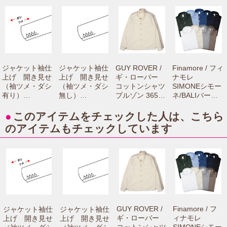
ジャケット袖仕
ジャケット袖仕
GUY ROVER /
Finamore / フィ
上げ 開き見せ
上げ 開き見せ
ギ・ローバー
ナモレ
（袖ツメ・ダシ
（袖ツメ・ダシ
コットンシャツ
SIMONEシモー
有り）
無し）
ブルゾン 3650G
ネ/BALIバーリ
【camisimo（カ
【camisimo（カ
R313L 7106100
リネンカッタウ
ミシモ）online
ミシモ）online
0033
ェイワイドカラ
●
このアイテムをチェックした人は、こちら
shopで商品をお
shopで商品をお
ーシャツ C0650
のアイテムもチェックしています
買上げの方専用
買上げの方専用
71061001012
のお修理メニュ
のお修理メニュ
ーです。】
ーです。】
GUY ROVER /
Finamore / フ
ジャケット袖仕
ジャケット袖仕
ギ・ローバー
ィナモレ
上げ 開き見せ
上げ 開き見せ
コットンシャツ
SIMONEシモー