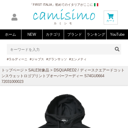
「FIRST ITALIA」初めてのイタリアがここに
カート
カミシモ
ホーム
NEW
カテゴリ
ブランド
ランキング
YouTube
#ラルディーニ
#ジャブス
#グランサッソ
#エンメティ
トップページ
>
SALE対象品
> DSQUARED2 / ディースクエアードコット
ンスウェットロゴプリントプオーバーフーディー S74GU0664
72031000023