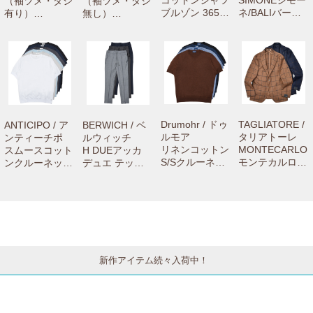
（袖ツメ・ダシ
（袖ツメ・ダシ
ブルゾン 3650
ネ/BALIバーリ
有り）
無し）
GR313L 71061
リネンカッタウ
【camisimo
【camisimo
000033
ェイワイドカラ
（カミシモ）on
（カミシモ）on
ーシャツ C065
line shopで商品
line shopで商品
0 71061001012
をお買上げの方
をお買上げの方
専用のお修理メ
専用のお修理メ
ニューです。】
ニューです。】
Drumohr / ドゥ
TAGLIATORE /
ANTICIPO / ア
BERWICH / ベ
ルモア
タリアトーレ
ンティーチポ
ルウィッチ
リネンコットン
MONTECARLO
スムースコット
H DUEアッカ
S/Sクルーネッ
モンテカルロ
ンクルーネック
デュエ テック
クニット D1LC
ウールサージウ
S/Sリブカット
ウールステッチ
100TL 760610
インドーペーン
ソー NEBBIOL
クリーステーパ
03033
2Bジャケット 1
O smooth 7216
ードパンツ GT
SMC22K/12017
1001004
1442X 7306100
4 77052001011
1012
新作アイテム続々入荷中！