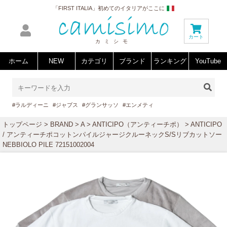
「FIRST ITALIA」初めてのイタリアがここに
カート
カミシモ
ホーム
NEW
カテゴリ
ブランド
ランキング
YouTube
#ラルディーニ
#ジャブス
#グランサッソ
#エンメティ
トップページ
>
BRAND
>
A
>
ANTICIPO（アンティーチポ）
> ANTICIPO
/ アンティーチポコットンパイルジャージクルーネックS/Sリブカットソー
NEBBIOLO PILE 72151002004