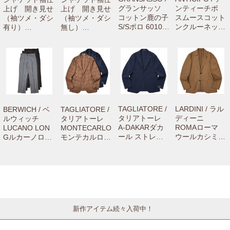
グランサッソ
ンティーチポ
上げ 開き見せ
上げ 開き見せ
コットン鹿の子
スムースコット
（袖ツメ・ダシ
（袖ツメ・ダシ
S/Sポロ 60103/
ンクルーネック
有り）
無し）
81401 7216100
S/Sリブカット
【camisimo
【camisimo
0003
ソー NEBBIOL
（カミシモ）on
（カミシモ）on
O smooth 7216
line shopで商品
line shopで商品
1001004
をお買上げの方
をお買上げの方
専用のお修理メ
専用のお修理メ
ニューです。】
ニューです。】
TAGLIATORE /
LARDINI / ラル
BERWICH / ベ
TAGLIATORE /
タリアトーレ
ディーニ
ルウィッチ
タリアトーレ
A-DAKARダカ
ROMAローマ
LUCANO LON
MONTECARLO
ール ストレッ
ウールカシミア
Gルカーノロン
モンテカルロ
チウールシアサ
2Bジャケット 6
グ ウールサキ
ウールサージウ
ッカー2Bジャ
216-A6202Q75
ソニーワイドス
インドーペーン
ケット A-DAKA
14 7706200100
トレートパンツ
2Bジャケット 1
R22K14/55001
6
VB8996 73062
SMC22K/12017
9 77061004011
003012
4 77052001011
新作アイテム続々入荷中！