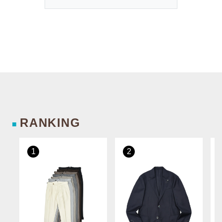
RANKING
■
1
2