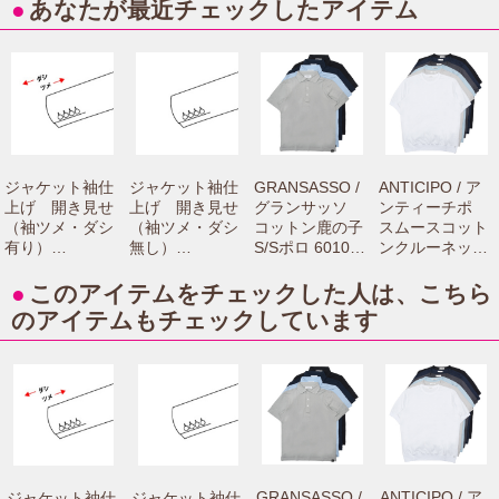
●
あなたが最近チェックしたアイテム
ジャケット袖仕
ジャケット袖仕
GRANSASSO /
ANTICIPO / ア
上げ 開き見せ
上げ 開き見せ
グランサッソ
ンティーチポ
（袖ツメ・ダシ
（袖ツメ・ダシ
コットン鹿の子
スムースコット
有り）
無し）
S/Sポロ 60103/
ンクルーネック
【camisimo（カ
【camisimo（カ
81401 7216100
S/Sリブカット
ミシモ）online
ミシモ）online
0003
ソー NEBBIOLO
●
このアイテムをチェックした人は、こちら
shopで商品をお
shopで商品をお
smooth 721610
のアイテムもチェックしています
買上げの方専用
買上げの方専用
01004
のお修理メニュ
のお修理メニュ
ーです。】
ーです。】
GRANSASSO /
ANTICIPO / ア
ジャケット袖仕
ジャケット袖仕